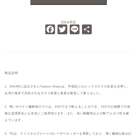
SHARE
Facebook
Twitter
Line
共
有
商品説明
1. 1964年に設立されたTaiwan Glassは、半世紀にわたってガラスの生産を主導し、
台湾の食卓で共有されるガラス容器と食器を製造して参りました。
2. 薄いホウケイ酸耐熱ガラスは、400°Cまで耐えることができ、150°Cの範囲での急
激な温度変化にも安全にご使用頂けます。また、高い耐酸性および耐アルカリ性を備
えています。
3. TGは、クリスタルグレードのレーザーカッターを実装しており、薄く繊細な飲み口