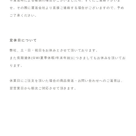
※運送時による破損の場合がございましたら、すぐにご連絡下さいま
せ。その際に運送会社より直接ご連絡する場合がございますので、予め
ご了承ください。
定休日について
弊社、土・日・祝日をお休みとさせて頂いております。
また長期連休(GW/夏季休暇/年末年始)につきましてもお休みを頂いてお
ります。
休業日にご注文を頂いた場合の商品発送・お問い合わせへのご返答は、
翌営業日から順次ご対応させて頂きます。