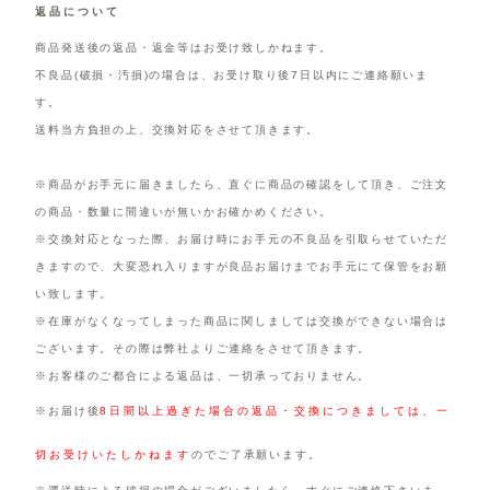
返品について
商品発送後の返品・返金等はお受け致しかねます。
不良品(破損・汚損)の場合は、お受け取り後7日以内にご連絡願いま
す。
送料当方負担の上、交換対応をさせて頂きます。
※商品がお手元に届きましたら、直ぐに商品の確認をして頂き、ご注文
の商品・数量に間違いが無いかお確かめください。
※交換対応となった際、お届け時にお手元の不良品を引取らせていただ
きますので、大変恐れ入りますが良品お届けまでお手元にて保管をお願
い致します。
※在庫がなくなってしまった商品に関しましては交換ができない場合は
ございます。その際は弊社よりご連絡をさせて頂きます。
※お客様のご都合による返品は、一切承っておりません。
※お届け後
8日間以上過ぎた場合の返品・交換につきましては、一
切お受けいたしかねます
のでご了承願います。