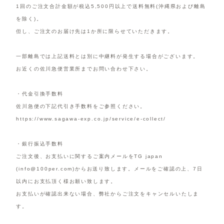
1回のご注文合計金額が税込5,500円以上で送料無料(沖縄県および離島
を除く)。
但し、ご注文のお届け先は1か所に限らせていただきます。
一部離島では上記送料とは別に中継料が発生する場合がございます。
お近くの佐川急便営業所までお問い合わせ下さい。
・代金引換手数料
佐川急便の下記代引き手数料をご参照ください。
https://www.sagawa-exp.co.jp/service/e-collect/
・銀行振込手数料
ご注文後、お支払いに関するご案内メールをTG japan
(info@100per.com)からお送り致します。メールをご確認の上、7日
以内にお支払頂く様お願い致します。
お支払いが確認出来ない場合、弊社からご注文をキャンセルいたしま
す。