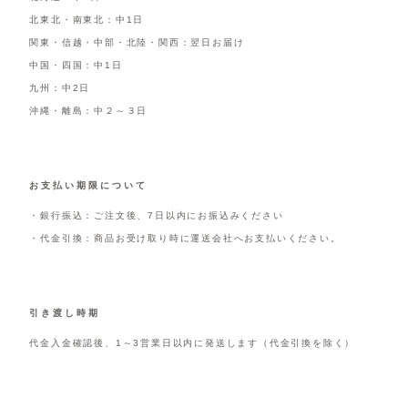
北東北・南東北：中1日
関東・信越・中部・北陸・関西：翌日お届け
中国・四国：中1日
九州：中2日
沖縄・離島：中２～３日
お支払い期限について
・銀行振込：ご注文後、7日以内にお振込みください
・代金引換：商品お受け取り時に運送会社へお支払いください。
引き渡し時期
代金入金確認後、1～3営業日以内に発送します（代金引換を除く）