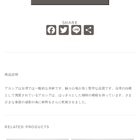
SHARE
Facebook
Twitter
Line
共
有
商品説明
アカシアは台湾では一般的な木材です。触り心地が良く堅牢な品質です。台湾の白檀
として賞賛されているアカシアは、はっきりとした独特の模様を持っています。さま
ざまな食器の成形の為に材料をさらに乾燥させました。
RELATED PRODUCTS